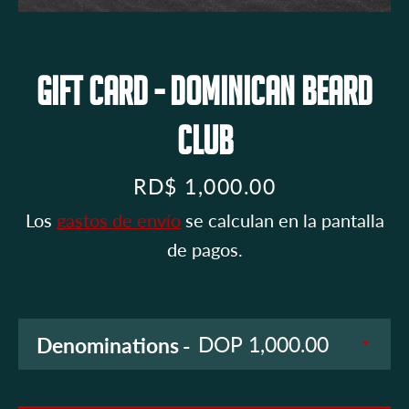
usas
un
dispositivo
Gift Card - Dominican Beard
BUSCAR
móvil
Club
Precio
RD$ 1,000.00
Los
gastos de envío
se calculan en la pantalla
de pagos.
Denominations