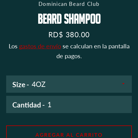
Dominican Beard Club
BEARD SHAMPOO
Precio
RD$ 380.00
Los
gastos de envío
se calculan en la pantalla
de pagos.
Size
Cantidad
AGREGAR AL CARRITO